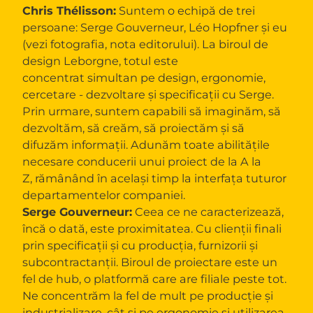
Chris Thélisson:
Suntem o echipă de trei
persoane: Serge Gouverneur, Léo Hopfner și eu
(vezi fotografia, nota editorului). La biroul de
design Leborgne, totul este
concentrat simultan pe design, ergonomie,
cercetare - dezvoltare și specificații cu Serge.
Prin urmare, suntem capabili să imaginăm, să
dezvoltăm, să creăm, să proiectăm și să
difuzăm informații. Adunăm toate abilitățile
necesare conducerii unui proiect de la A la
Z, rămânând în același timp la interfața tuturor
departamentelor companiei.
Serge Gouverneur:
Ceea ce ne caracterizează,
încă o dată, este proximitatea. Cu clienții finali
prin specificații și cu producția, furnizorii și
subcontractanții. Biroul de proiectare este un
fel de hub, o platformă care are filiale peste tot.
Ne concentrăm la fel de mult pe producție și
industrializare, cât și pe ergonomie și utilizarea