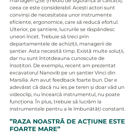
manageri QSE (mediu de siguranță al calității),
ceea ce este considerabil. Acești actori sunt
convinși de necesitatea unor instrumente
eficiente, ergonomice, care să reducă efortul.
Ulterior, pe șantiere, lucrurile se răspândesc
uneori încet. Trebuie să treci prin
departamentele de achiziții, managerii de
șantier. Asta necesită timp. Există multe soluții,
dar nu sunt întotdeauna cunoscute de
însoțitori. De exemplu, recent am prezentat
excavatorul Nanovib pe un șantier Vinci din
Marsilia. Am avut feedback foarte bun. Dar e
adevărat că dacă nu ies pe teren și doar văd un
videoclip, nu încearcă instrumentul, nu poate
funcționa. În plus, trebuie să lucrăm la
instrumentele pentru a le îmbunătăți constant.
”RAZA NOASTRĂ DE ACȚIUNE ESTE
FOARTE MARE”