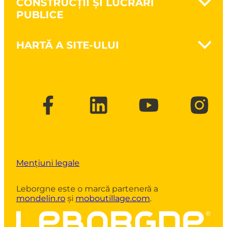
CONSTRUCȚII ȘI LUCRĂRI
Săparea pământului
PUBLICE
Cultivarea pământului
Întreținerea spațiilor verzi
Nanovib - Protejează sănătatea
Despicarea lemnului
HARTĂ A SITE-ULUI
Zidărie
Unelte pentru tăierea crengilor și
Lucrări de structură
defrișare
Brand
Lucrări publice
CSR
Construcții cu structură din lemn
Broșuri și cataloage
FAQ
Contact
Mențiuni legale
Leborgne este o marcă parteneră a
mondelin.
ro
și
moboutillage.com
.