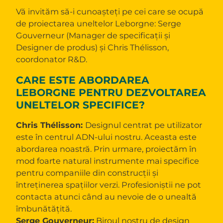
Vă invităm să-i cunoașteți pe cei care se ocupă
de proiectarea uneltelor Leborgne: Serge
Gouverneur (Manager de specificații și
Designer de produs) și Chris Thélisson,
coordonator R&D.
CARE ESTE ABORDAREA
LEBORGNE PENTRU DEZVOLTAREA
UNELTELOR SPECIFICE?
Chris Thélisson:
Designul centrat pe utilizator
este în centrul ADN-ului nostru. Aceasta este
abordarea noastră. Prin urmare, proiectăm în
mod foarte natural instrumente mai specifice
pentru companiile din construcții și
întreținerea spațiilor verzi. Profesioniștii ne pot
contacta atunci când au nevoie de o unealtă
îmbunătățită.
Serge Gouverneur:
Biroul nostru de design