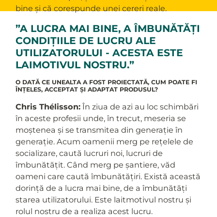
bine și că corespunde unei cereri reale.
”A LUCRA MAI BINE, A ÎMBUNĂTĂȚI
CONDIȚIILE DE LUCRU ALE
UTILIZATORULUI - ACESTA ESTE
LAIMOTIVUL NOSTRU.”
O DATĂ CE UNEALTA A FOST PROIECTATĂ, CUM POATE FI
ÎNȚELES, ACCEPTAT ȘI ADAPTAT PRODUSUL?
Chris Thélisson:
În ziua de azi au loc schimbări
în aceste profesii unde, în trecut, meseria se
moștenea și se transmitea din generație în
generație. Acum oamenii merg pe rețelele de
socializare, caută lucruri noi, lucruri de
îmbunătățit. Când merg pe șantiere, văd
oameni care caută îmbunătățiri. Există această
dorință de a lucra mai bine, de a îmbunătăți
starea utilizatorului. Este laitmotivul nostru și
rolul nostru de a realiza acest lucru.