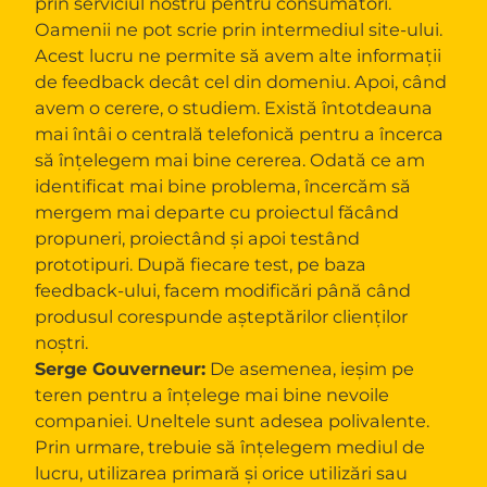
prin serviciul nostru pentru consumatori.
Oamenii ne pot scrie prin intermediul site-ului.
Acest lucru ne permite să avem alte informații
de feedback decât cel din domeniu. Apoi, când
avem o cerere, o studiem. Există întotdeauna
mai întâi o centrală telefonică pentru a încerca
să înțelegem mai bine cererea. Odată ce am
identificat mai bine problema, încercăm să
mergem mai departe cu proiectul făcând
propuneri, proiectând și apoi testând
prototipuri. După fiecare test, pe baza
feedback-ului, facem modificări până când
produsul corespunde așteptărilor clienților
noștri.
Serge Gouverneur:
De asemenea, ieșim pe
teren pentru a înțelege mai bine nevoile
companiei. Uneltele sunt adesea polivalente.
Prin urmare, trebuie să înțelegem mediul de
lucru, utilizarea primară și orice utilizări sau