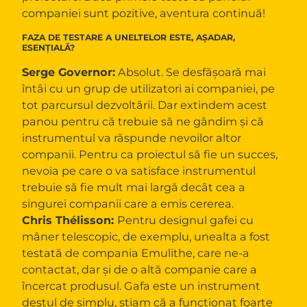
companiei sunt pozitive, aventura continuă!
FAZA DE TESTARE A UNELTELOR ESTE, AȘADAR,
ESENȚIALĂ?
Serge Governor:
Absolut. Se desfășoară mai
întâi cu un grup de utilizatori ai companiei, pe
tot parcursul dezvoltării. Dar extindem acest
panou pentru că trebuie să ne gândim și că
instrumentul va răspunde nevoilor altor
companii. Pentru ca proiectul să fie un succes,
nevoia pe care o va satisface instrumentul
trebuie să fie mult mai largă decât cea a
singurei companii care a emis cererea.
Chris Thélisson:
Pentru designul gafei cu
mâner telescopic, de exemplu, unealta a fost
testată de compania Emulithe, care ne-a
contactat, dar și de o altă companie care a
încercat produsul. Gafa este un instrument
destul de simplu, știam că a funcționat foarte