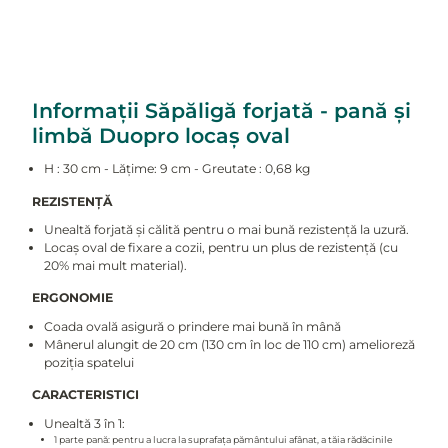
Informații Săpăligă forjată - pană și
limbă Duopro locaș oval
H : 30 cm - Lățime: 9 cm - Greutate : 0,68 kg
REZISTENȚĂ
Unealtă forjată și călită pentru o mai bună rezistență la uzură.
Locaș oval de fixare a cozii, pentru un plus de rezistență (cu
20% mai mult material).
ERGONOMIE
Coada ovală asigură o prindere mai bună în mână
Mânerul alungit de 20 cm (130 cm în loc de 110 cm) amelioreză
poziția spatelui
CARACTERISTICI
Unealtă 3 în 1:
1 parte pană: pentru a lucra la suprafața pământului afânat, a tăia rădăcinile