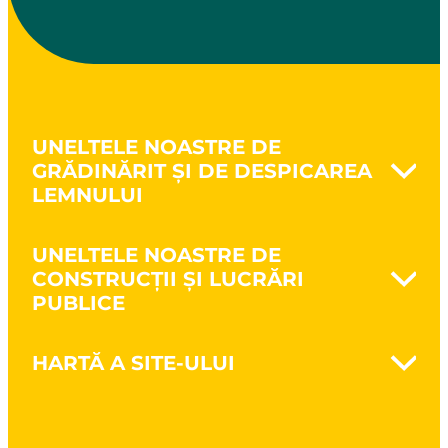
UNELTELE NOASTRE DE
GRĂDINĂRIT ȘI DE DESPICAREA
LEMNULUI
Naturovert - Cultivă natural
UNELTELE NOASTRE DE
Prelucrarea solului
CONSTRUCȚII ȘI LUCRĂRI
Săparea pământului
PUBLICE
Cultivarea pământului
Întreținerea spațiilor verzi
Nanovib - Protejează sănătatea
Despicarea lemnului
HARTĂ A SITE-ULUI
Zidărie
Unelte pentru tăierea crengilor și
Lucrări de structură
defrișare
Brand
Lucrări publice
CSR
Construcții cu structură din lemn