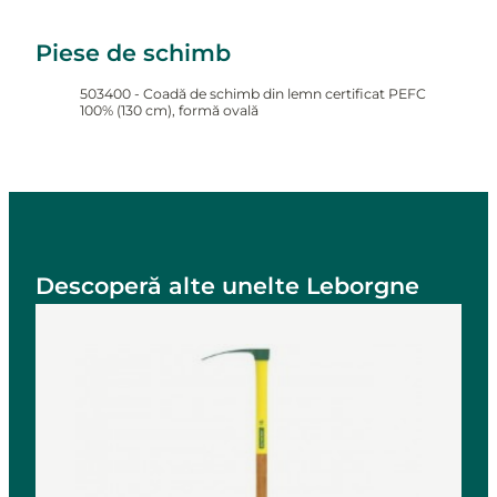
Piese de schimb
503400 - Coadă de schimb din lemn certificat PEFC
100% (130 cm), formă ovală
Descoperă alte unelte Leborgne