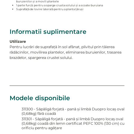
buruienilor și a movili plantele
1 parte furcă: pentru a sparge crusta solului și a scoate buruiana
Suprafață de lovire laterală pentru a planta țăruși
Informatii suplimentare
Utilizare
Pentru lucrări de suprafață în sol afânat, plivitul prin tăierea
rădăcinilor, movilirea plantelor, eliminarea buruienilor, trasarea
brazdelor, spargerea crustei solului.
Modele disponibile
311300 - Săpăligă forjată - pană și limbă Duopro locaș oval
(0,68kg) fără coadă
311301 - Săpăligă forjată - pană și limbă Duopro locaș oval
(0,68kg) coadă din lemn certificat PEFC 100% (130 cm) cu
orificiu pentru agățare