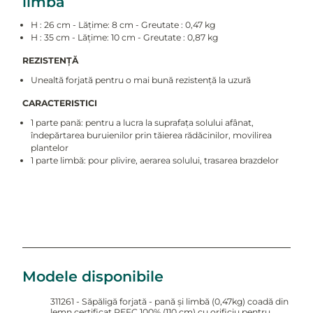
limbă
H : 26 cm - Lățime: 8 cm - Greutate : 0,47 kg
H : 35 cm - Lățime: 10 cm - Greutate : 0,87 kg
REZISTENȚĂ
Unealtă forjată pentru o mai bună rezistență la uzură
CARACTERISTICI
1 parte pană: pentru a lucra la suprafața solului afânat,
îndepărtarea buruienilor prin tăierea rădăcinilor, movilirea
plantelor
1 parte limbă: pour plivire, aerarea solului, trasarea brazdelor
Modele disponibile
311261 - Săpăligă forjată - pană și limbă (0,47kg) coadă din
lemn certificat PEFC 100% (110 cm) cu orificiu pentru