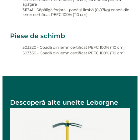
agățare
311341 - Săpăligă forjată - pană și limbă (0,87kg) coadă din
lemn certificat PEFC 100% (110 cm)
Piese de schimb
503320 - Coadă din lemn certificat PEFC 100% (110 cm)
503350 - Coadă din lemn certificat PEFC 100% (110 cm)
Descoperă alte unelte Leborgne