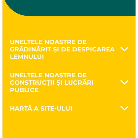
UNELTELE NOASTRE DE
GRĂDINĂRIT ȘI DE DESPICAREA
LEMNULUI
Naturovert - Cultivă natural
UNELTELE NOASTRE DE
Prelucrarea solului
CONSTRUCȚII ȘI LUCRĂRI
Săparea pământului
PUBLICE
Cultivarea pământului
Întreținerea spațiilor verzi
Nanovib - Protejează sănătatea
Despicarea lemnului
HARTĂ A SITE-ULUI
Zidărie
Unelte pentru tăierea crengilor și
Lucrări de structură
defrișare
Brand
Lucrări publice
CSR
Construcții cu structură din lemn
Broșuri și cataloage