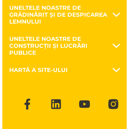
UNELTELE NOASTRE DE
GRĂDINĂRIT ȘI DE DESPICAREA
LEMNULUI
Naturovert - Cultivă natural
UNELTELE NOASTRE DE
Prelucrarea solului
CONSTRUCȚII ȘI LUCRĂRI
Săparea pământului
PUBLICE
Cultivarea pământului
Întreținerea spațiilor verzi
Nanovib - Protejează sănătatea
Despicarea lemnului
HARTĂ A SITE-ULUI
Zidărie
Unelte pentru tăierea crengilor și
Lucrări de structură
defrișare
Brand
Lucrări publice
CSR
Construcții cu structură din lemn
Broșuri și cataloage
FAQ
Contact