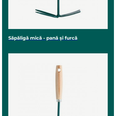
Săpăligă mică - pană și furcă