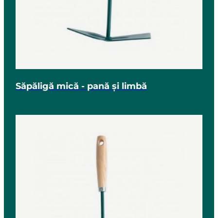
Săpăligă mică - pană și limbă