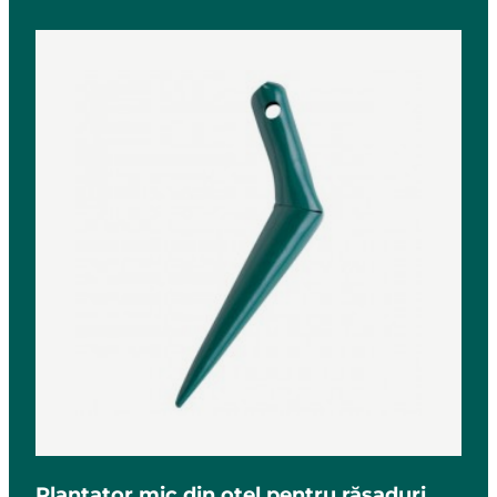
Plantator mic din oțel pentru răsaduri