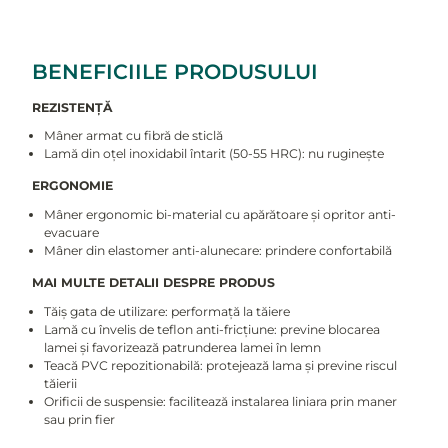
BENEFICIILE PRODUSULUI
REZISTENȚĂ
Mâner armat cu fibră de sticlă
Lamă din oțel inoxidabil întarit (50-55 HRC): nu ruginește
ERGONOMIE
Mâner ergonomic bi-material cu apărătoare și opritor anti-
evacuare
Mâner din elastomer anti-alunecare: prindere confortabilă
MAI MULTE DETALII DESPRE PRODUS
Tăiș gata de utilizare: performață la tăiere
Lamă cu învelis de teflon anti-fricțiune: previne blocarea
lamei și favorizează patrunderea lamei în lemn
Teacă PVC repozitionabilă: protejează lama și previne riscul
tăierii
Orificii de suspensie: facilitează instalarea liniara prin maner
sau prin fier