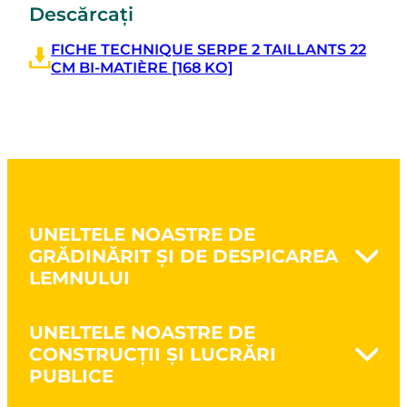
Descărcați
FICHE TECHNIQUE SERPE 2 TAILLANTS 22
CM BI-MATIÈRE [168 KO]
UNELTELE NOASTRE DE
GRĂDINĂRIT ȘI DE DESPICAREA
LEMNULUI
Naturovert - Cultivă natural
UNELTELE NOASTRE DE
Prelucrarea solului
CONSTRUCȚII ȘI LUCRĂRI
Săparea pământului
PUBLICE
Cultivarea pământului
Întreținerea spațiilor verzi