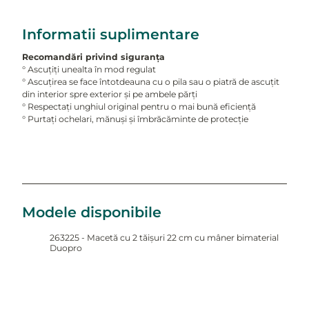
Informatii suplimentare
Recomandări privind siguranța
° Ascuțiți unealta în mod regulat
° Ascuțirea se face întotdeauna cu o pila sau o piatră de ascuțit
din interior spre exterior și pe ambele părți
° Respectați unghiul original pentru o mai bună eficiență
° Purtați ochelari, mănuși și îmbrăcăminte de protecție
Modele disponibile
263225 - Macetă cu 2 tăișuri 22 cm cu mâner bimaterial
Duopro