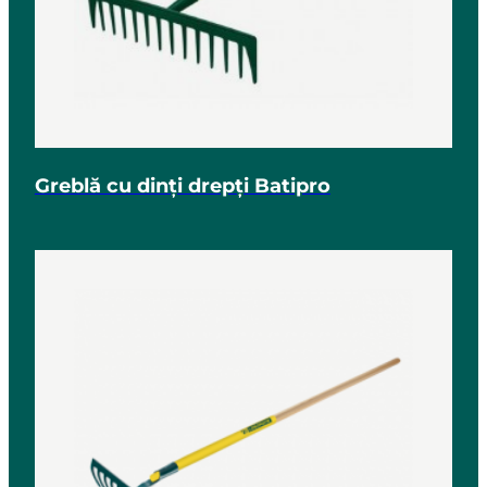
Greblă cu dinți drepți Batipro