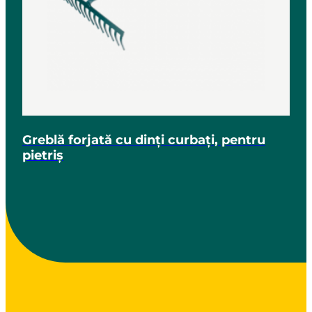
Greblă forjată cu dinți curbați, pentru
pietriș