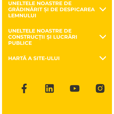
UNELTELE NOASTRE DE
GRĂDINĂRIT ȘI DE DESPICAREA
LEMNULUI
Naturovert - Cultivă natural
UNELTELE NOASTRE DE
Prelucrarea solului
CONSTRUCȚII ȘI LUCRĂRI
Săparea pământului
PUBLICE
Cultivarea pământului
Întreținerea spațiilor verzi
Nanovib - Protejează sănătatea
Despicarea lemnului
HARTĂ A SITE-ULUI
Zidărie
Unelte pentru tăierea crengilor și
Lucrări de structură
defrișare
Brand
Lucrări publice
CSR
Construcții cu structură din lemn
Broșuri și cataloage
FAQ
Contact