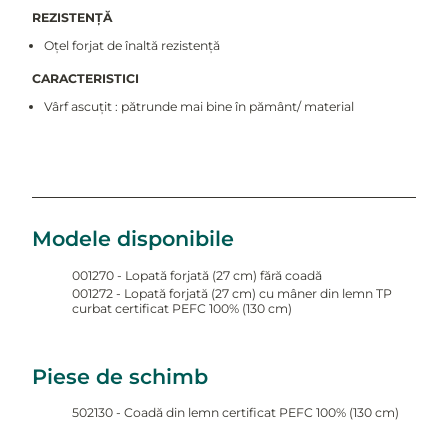
REZISTENȚĂ
Oțel forjat de înaltă rezistență
CARACTERISTICI
Vârf ascuțit : pătrunde mai bine în pământ/ material
Modele disponibile
001270 - Lopată forjată (27 cm) fără coadă
001272 - Lopată forjată (27 cm) cu mâner din lemn TP
curbat certificat PEFC 100% (130 cm)
Piese de schimb
502130 - Coadă din lemn certificat PEFC 100% (130 cm)