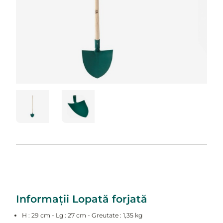
Informații Lopată forjată
H : 29 cm - Lg : 27 cm - Greutate : 1,35 kg