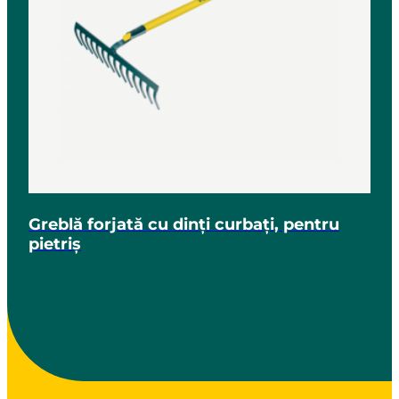
Greblă forjată cu dinți curbați, pentru
pietriș