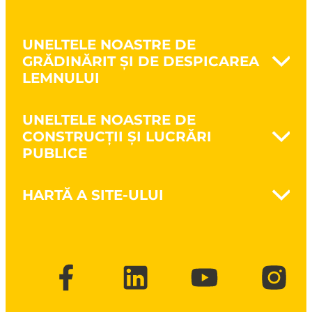
UNELTELE NOASTRE DE
GRĂDINĂRIT ȘI DE DESPICAREA
LEMNULUI
Naturovert - Cultivă natural
UNELTELE NOASTRE DE
Prelucrarea solului
CONSTRUCȚII ȘI LUCRĂRI
Săparea pământului
PUBLICE
Cultivarea pământului
Întreținerea spațiilor verzi
Nanovib - Protejează sănătatea
Despicarea lemnului
HARTĂ A SITE-ULUI
Zidărie
Unelte pentru tăierea crengilor și
Lucrări de structură
defrișare
Brand
Lucrări publice
CSR
Construcții cu structură din lemn
Broșuri și cataloage
FAQ
Contact