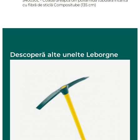
540030L - Coadă dreaptă din poliamidă tubulară întărită
cu fibră de sticlă Compositube (135 cm)
Descoperă alte unelte Leborgne