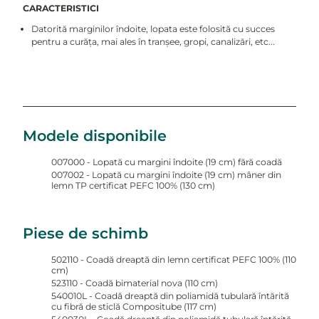
CARACTERISTICI
Datorită marginilor îndoite, lopata este folosită cu succes
pentru a curăța, mai ales în tranșee, gropi, canalizări, etc...
Modele disponibile
007000 - Lopată cu margini îndoite (19 cm) fără coadă
007002 - Lopată cu margini îndoite (19 cm) mâner din
lemn TP certificat PEFC 100% (130 cm)
Piese de schimb
502110 - Coadă dreaptă din lemn certificat PEFC 100% (110
cm)
523110 - Coadă bimaterial nova (110 cm)
540010L - Coadă dreaptă din poliamidă tubulară întărită
cu fibră de sticlă Compositube (117 cm)