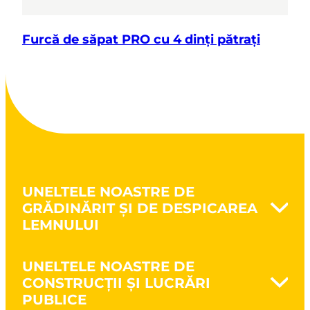
Furcă de săpat PRO cu 4 dinți pătrați
UNELTELE NOASTRE DE
GRĂDINĂRIT ȘI DE DESPICAREA
LEMNULUI
Naturovert - Cultivă natural
UNELTELE NOASTRE DE
Prelucrarea solului
CONSTRUCȚII ȘI LUCRĂRI
Săparea pământului
PUBLICE
Cultivarea pământului