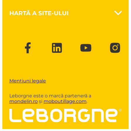
Întreținerea spațiilor verzi
Nanovib - Protejează sănătatea
Despicarea lemnului
HARTĂ A SITE-ULUI
Zidărie
Unelte pentru tăierea crengilor și
Lucrări de structură
defrișare
Brand
Lucrări publice
CSR
Construcții cu structură din lemn
Broșuri și cataloage
FAQ
Contact
Mențiuni legale
Leborgne este o marcă parteneră a
mondelin.
ro
și
moboutillage.com
.