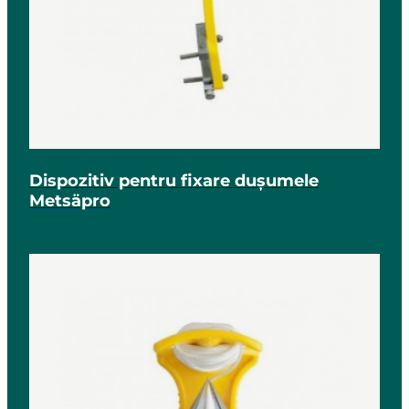
Dispozitiv pentru fixare dușumele
Metsäpro