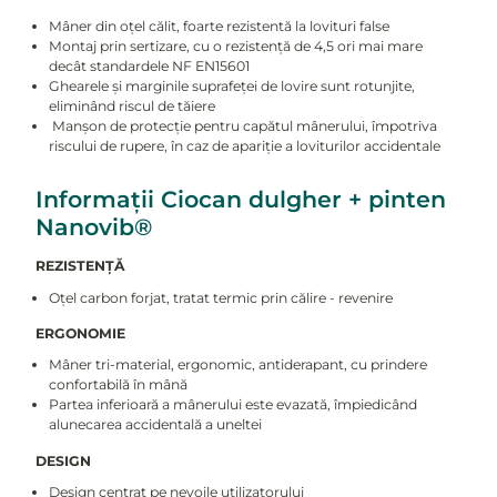
Mâner din oțel călit, foarte rezistentă la lovituri false
Montaj prin sertizare, cu o rezistență de 4,5 ori mai mare
decât standardele NF EN15601
Ghearele și marginile suprafeței de lovire sunt rotunjite,
eliminând riscul de tăiere
Manșon de protecție pentru capătul mânerului, împotriva
riscului de rupere, în caz de apariție a loviturilor accidentale
Informații Ciocan dulgher + pinten
Nanovib®
REZISTENȚĂ
Oțel carbon forjat, tratat termic prin călire - revenire
ERGONOMIE
Mâner tri-material, ergonomic, antiderapant, cu prindere
confortabilă în mână
Partea inferioară a mânerului este evazată, împiedicând
alunecarea accidentală a uneltei
DESIGN
Design centrat pe nevoile utilizatorului