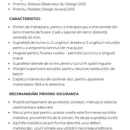
Premiu: Steaua Observeur du Design 2012
Premiu: Reddot Design Award 2013
CARACTERISTICI
Pinten de îndreptare, pentru a îndrepta sau a ține ramele din
lemn înainte de fixare. Cadru special din lemn distanță
centrală 45 mm
Suprafață de lovire cu 2 unghiuri drepte și 2 unghiuri rotunjite
pentru a amprenta lemnul cât mai puțin
Magnet pentru fixarea cuielor - permite lucrul cu o singură
mână
Suprafețe laterale de lovire, pentru lucrul în spații înguste
Margini superioare ascuțite, pentru răzuirea reziduurilor de
beton
Capătul mânerului din polimer dur, pentru ajustarea
materialelor fără a le deteriora.
RECOMANDĂRI PRIVIND SIGURANȚA
Poartă echipament de protecție: ochelari, mănuși și obiecte
vestimentare adecvate
Riscul principal pentru aceste unelte este formarea așchiilor
metalice, provenite fie de la ciocan, fie de pe suprafața lovită.
Așchiile metalice se pot forma datorită unui defect
metalurgic, uzurii simple sau utilizării necorespunzătoare.