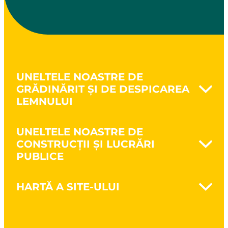
UNELTELE NOASTRE DE
GRĂDINĂRIT ȘI DE DESPICAREA
LEMNULUI
Naturovert - Cultivă natural
UNELTELE NOASTRE DE
Prelucrarea solului
CONSTRUCȚII ȘI LUCRĂRI
Săparea pământului
PUBLICE
Cultivarea pământului
Întreținerea spațiilor verzi
Nanovib - Protejează sănătatea
Despicarea lemnului
HARTĂ A SITE-ULUI
Zidărie
Unelte pentru tăierea crengilor și
Lucrări de structură
defrișare
Brand
Lucrări publice
CSR
Construcții cu structură din lemn