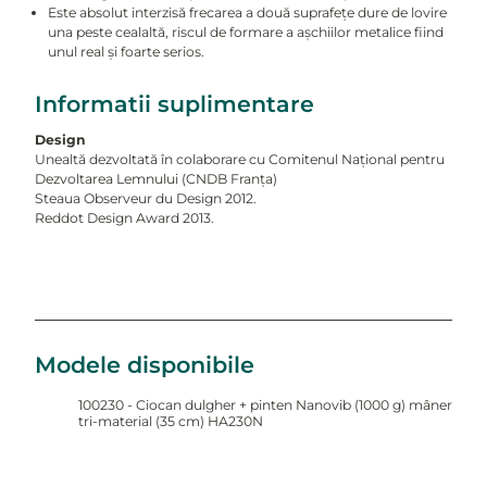
Este absolut interzisă frecarea a două suprafețe dure de lovire
una peste cealaltă, riscul de formare a așchiilor metalice fiind
unul real și foarte serios.
Informatii suplimentare
Design
Unealtă dezvoltată în colaborare cu Comitenul Național pentru
Dezvoltarea Lemnului (CNDB Franța)
Steaua Observeur du Design 2012.
Reddot Design Award 2013.
Modele disponibile
100230 - Ciocan dulgher + pinten Nanovib (1000 g) mâner
tri-material (35 cm) HA230N